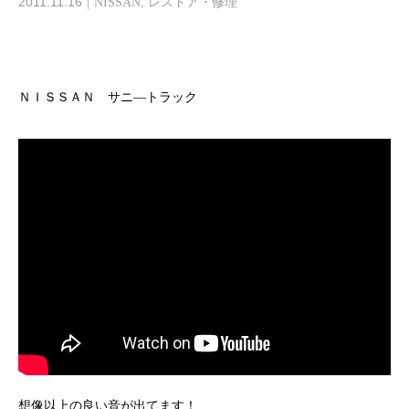
2011.11.16
NISSAN
,
レストア・修理
ＮＩＳＳＡＮ サニ―トラック
想像以上の良い音が出てます！