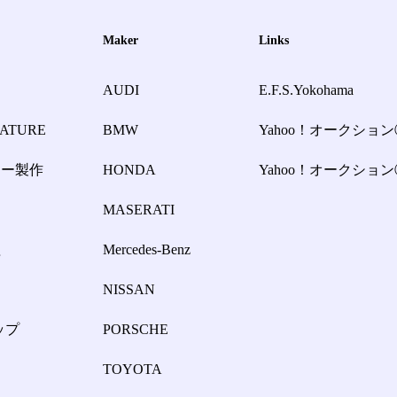
Maker
Links
AUDI
E.F.S.Yokohama
NATURE
BMW
Yahoo！オークション
ラー製作
HONDA
Yahoo！オークション
ー
MASERATI
理
Mercedes-Benz
NISSAN
ップ
PORSCHE
TOYOTA