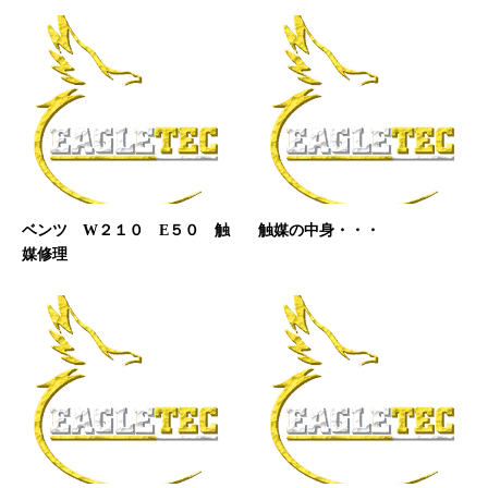
ベンツ W２１０ E５０ 触
触媒の中身・・・
媒修理